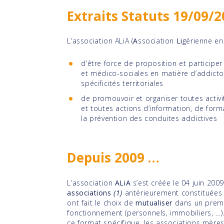
Extraits Statuts 19/09/
L’association ALiA (
A
ssociation
Li
gérienne e
d’être force de proposition et participer
et médico-sociales en matière d’addicto
spécificités territoriales
de promouvoir et organiser toutes activit
et toutes actions d’information, de form
la prévention des conduites addictives
Depuis 2009 …
L’association
ALiA
s’est créée le 04 juin 20
associations
(1)
antérieurement constituées e
ont fait le choix de
mutualiser
dans un premi
fonctionnement (personnels, immobiliers, …
ce format spécifique, les associations mères