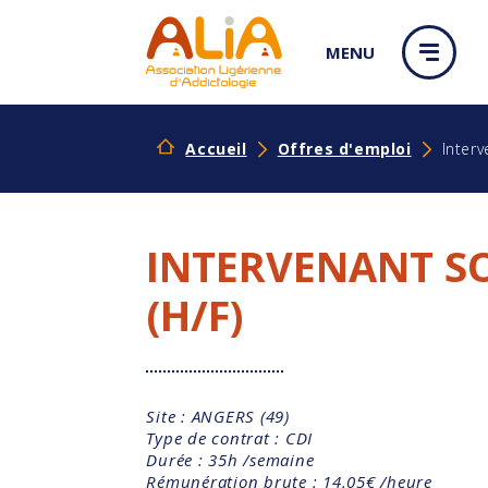
Panneau de gestion des cookies
MENU
Accueil
Offres d'emploi
Interv
INTERVENANT S
(H/F)
Site : ANGERS (49)
Type de contrat : CDI
Durée : 35h /semaine
Rémunération brute : 14.05€ /heure