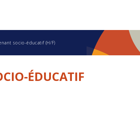
enant socio-éducatif (H/F)
OCIO-ÉDUCATIF