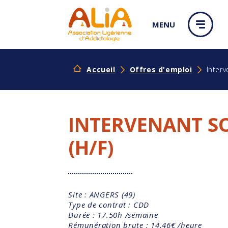
Panneau de gestion des cookies
MENU
Accueil
Offres d'emploi
Interv
INTERVENANT S
(H/F)
Site : ANGERS (49)
Type de contrat : CDD
Durée : 17.50h /semaine
Rémunération brute : 14.46€ /heure