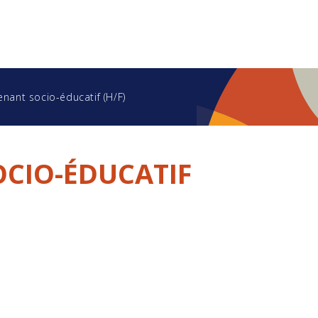
enant socio-éducatif (H/F)
OCIO-ÉDUCATIF