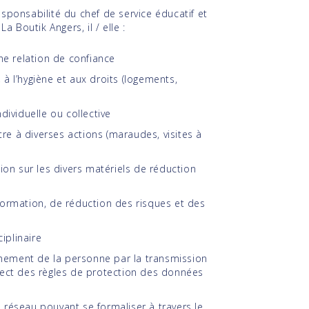
esponsabilité du chef de service éducatif et
 Boutik Angers, il / elle :
une relation de confiance
à l’hygiène et aux droits (logements,
dividuelle ou collective
itre à diverses actions (maraudes, visites à
tion sur les divers matériels de réduction
formation, de réduction des risques et des
ciplinaire
nement de la personne par la transmission
spect des règles de protection des données
 réseau pouvant se formaliser à travers le