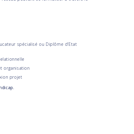
ucateur spécialisé ou Diplôme d’Etat
relationnelle
et organisation
xion projet
ndicap.