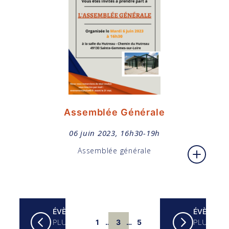
Assemblée Générale
06 juin 2023, 16h30-19h
Assemblée générale
ÉVÈNEMENTS
ÉVÈNEME
PLUS
1
…
3
…
5
PLUS
Page
Page
Page