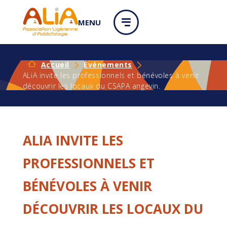
Panneau de gestion des cookies
MENU
Accueil
Événements
ALiA invite les professionnels et bénévoles à venir
découvrir les locaux du CSAPA angevin.
ALIA INVITE LES
PROFESSIONNELS ET
BÉNÉVOLES À VENIR
DÉCOUVRIR LES LOCAUX DU